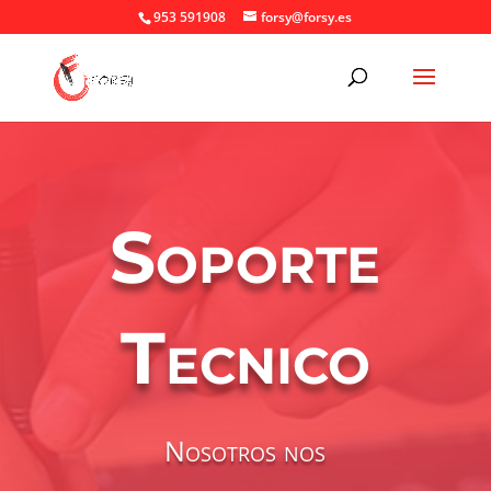
953 591908
forsy@forsy.es
Soporte
Tecnico
Nosotros nos